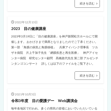
続きを読む
2022年12月13日
2023 目の健康講座
2023年3月19日に「目の健康講座」を神戸新聞松方ホールにて開
催します。 おかげさまで満席となりましたのでご了承ください。
第一部 「角膜の病気と角膜移植」 兵庫アイバンク理事長 ツカ
ザキ病院 片上千加子先生 「網膜疾患と再生医療」 神戸アイセ
ンター病院 研究センター顧問 髙橋政代先生 第二部 アルゼンチ
ンタンゴコンサート 詳しくは以下のファイルをご覧下さい。
続きを読む
2021年10月5日
令和3年度 目の愛護デー Web講演会
毎年各地区で行われ、多くの県民の皆様においでいただいている