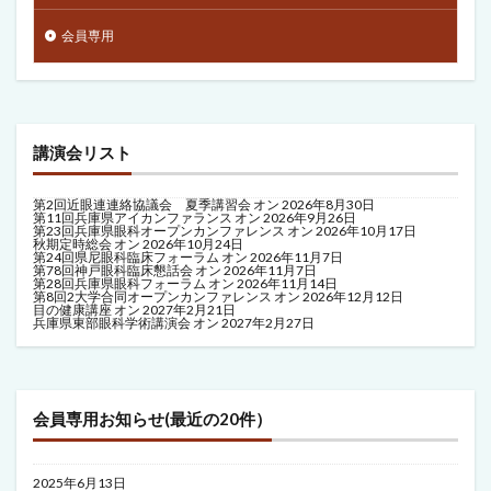
会員専用
講演会リスト
第2回近眼連連絡協議会 夏季講習会
オン 2026年8月30日
第11回兵庫県アイカンファランス
オン 2026年9月26日
第23回兵庫県眼科オープンカンファレンス
オン 2026年10月17日
秋期定時総会
オン 2026年10月24日
第24回県尼眼科臨床フォーラム
オン 2026年11月7日
第78回神戸眼科臨床懇話会
オン 2026年11月7日
第28回兵庫県眼科フォーラム
オン 2026年11月14日
第8回2大学合同オープンカンファレンス
オン 2026年12月12日
目の健康講座
オン 2027年2月21日
兵庫県東部眼科学術講演会
オン 2027年2月27日
会員専用お知らせ(最近の20件）
2025年6月13日