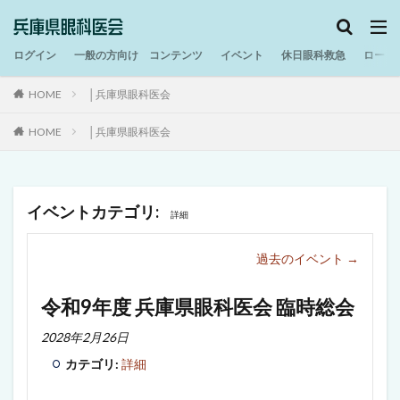
ログイン
一般の方向け コンテンツ
イベント
休日眼科救急
ロービ
HOME
│兵庫県眼科医会
HOME
│兵庫県眼科医会
イベントカテゴリ:
詳細
過去のイベント
→
令和9年度 兵庫県眼科医会 臨時総会
2028年2月26日
カテゴリ:
詳細