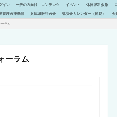
グイン
一般の方向け コンテンツ
イベント
休日眼科救急
度管理医療機器
兵庫県眼科医会
講演会カレンダー（簡易）
会
ォーラム
ォーラム