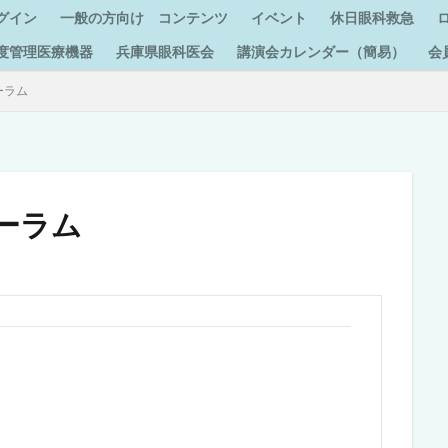
グイン
一般の方向け コンテンツ
イベント
休日眼科救急
度管理医療機器
兵庫県眼科医会
講演会カレンダー（簡易）
会
ーラム
ーラム